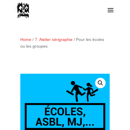
Home
/
7. Atelier sérigraphie
/ Pour les écoles
ou les groupes